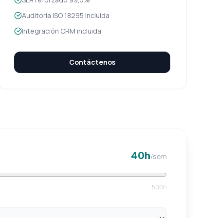
Auditoría ISO 18295 incluida
Integración CRM incluida
Contáctenos
40
h
/sem
500h