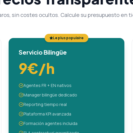
aros, sin costes ocultos. Calcule su presupuesto en t
Le plus populaire
Servicio Bilingüe
9€/h
Agentes FR + EN nativos
Manager bilingüe dedicado
Reporting tiempo real
Plataforma KPI avanzada
Formación agentes incluida
SLA contractual garantizado