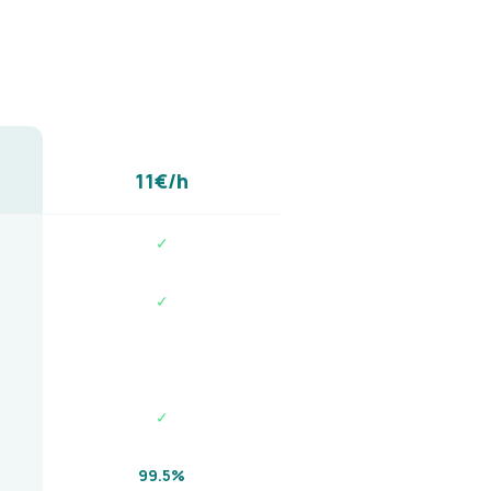
Multilingue
11€/h
✓
✓
—
✓
99.5%