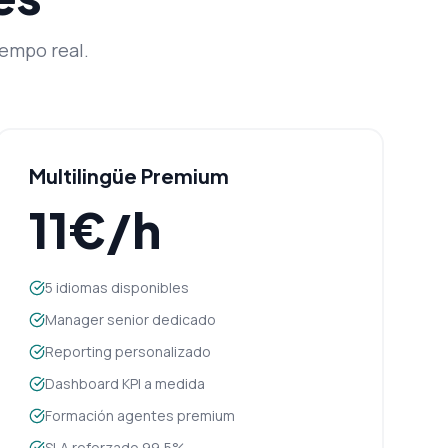
iempo real.
Multilingüe Premium
11€/h
5 idiomas disponibles
Manager senior dedicado
Reporting personalizado
Dashboard KPI a medida
Formación agentes premium
SLA reforzado 99,5%