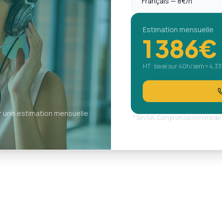
Estimation mensuelle
1 386
€
HT · basé sur
40
h/sem × 4,33
ir une estimation mensuelle
* Sin IVA. Compromiso mínimo de 