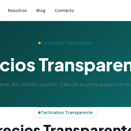
Nosotros
Blog
Contacto
Tarification Transparente
cios Transpare
aros, sin costes ocultos. Calcule su presupuesto en t
Tarification Transparente
recios Transparent