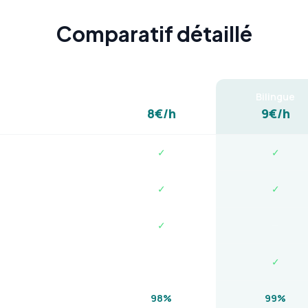
Comparatif détaillé
Starter
Bilingue
8€/h
9€/h
✓
✓
✓
✓
✓
—
—
✓
98%
99%