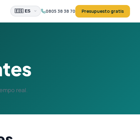
0805 38 38 70
Presupuesto gratis
ntes
iempo real.
es