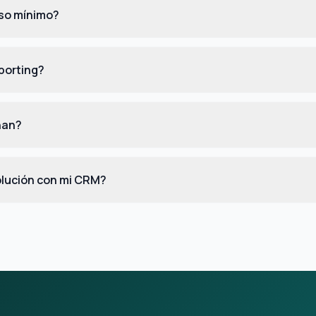
iso mínimo?
porting?
nan?
olución con mi CRM?