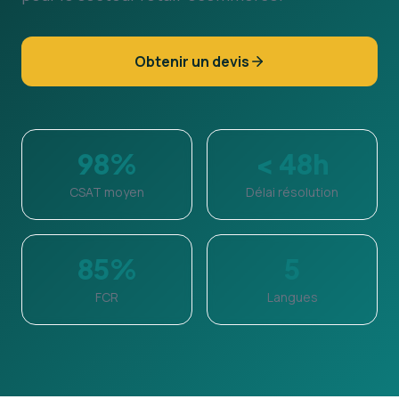
Obtenir un devis
98%
< 48h
CSAT moyen
Délai résolution
85%
5
FCR
Langues